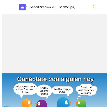
SP-need2know-SOC Meme
.
jpg